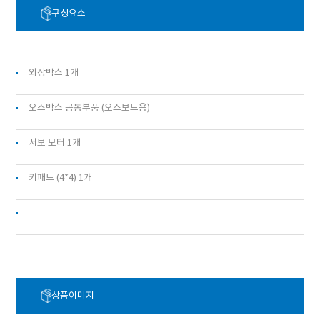
구성요소
외장박스 1개
오즈박스 공통부품 (오즈보드용)
서보 모터 1개
키패드 (4*4) 1개
상품이미지