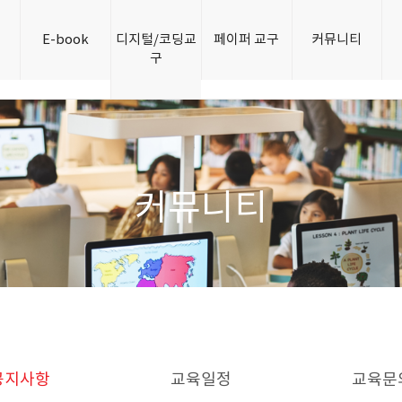
개
E-book
디지털/코딩교
페이퍼 교구
커뮤니티
구
커뮤니티
공지사항
교육일정
교육문