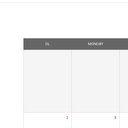
DL
MONDAY
2
3